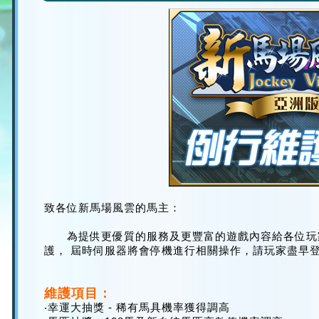
致各位新馬場風雲的馬主：
為提供更優質的服務及更豐富的遊戲內容給各位玩
護， 屆時伺服器將會停機進行相關操作，請玩家盡早
維護項目：
‧幸運大抽獎 - 稀有馬具機率獲得調高