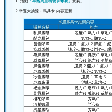
1. 活動
「早熟馬皇稱號爭奪賽」
實裝。
2.幸運大抽獎 - 馬具卡 內容更新