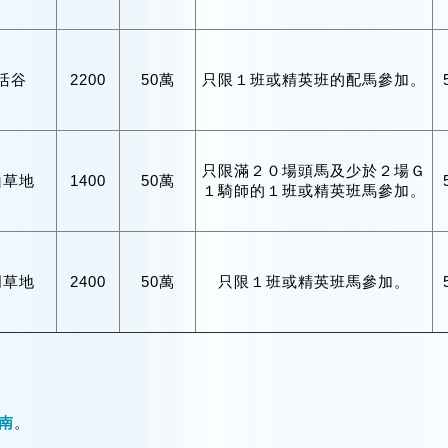
活谷
2200
50萬
只限１班或精英班的配馬參加。
只限滿２０場頭馬及少於２場Ｇ
山草地
1400
50萬
１騎師的１班或精英班馬參加。
門草地
2400
50萬
只限１班或精英班馬參加。
南
。