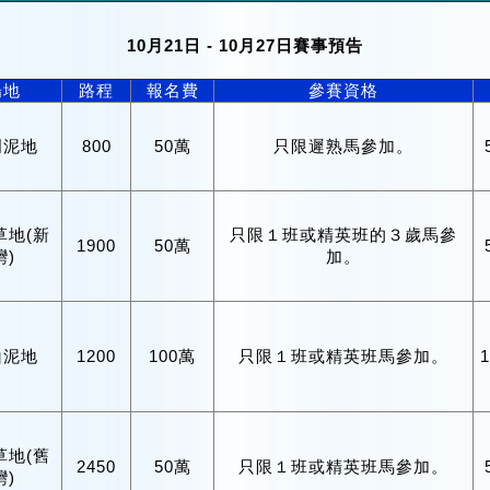
10月21日 - 10月27日賽事預告
場地
路程
報名費
參賽資格
門泥地
800
50萬
只限遲熟馬參加。
草地(新
只限１班或精英班的３歲馬參
1900
50萬
灣)
加。
山泥地
1200
100萬
只限１班或精英班馬參加。
草地(舊
2450
50萬
只限１班或精英班馬參加。
灣)