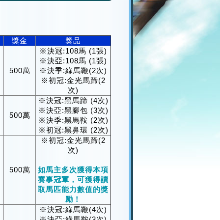
獎金
獎品
※決冠:108馬 (1張)
※決亞:108馬 (1張)
500萬
※決季:綠馬鞭(2次)
※初冠:金光馬蹄(2
次)
※決冠:黑馬蹄 (4次)
※決亞:黑腳包 (3次)
500萬
※決季:黑馬鞍 (2次)
※初冠:黑鼻環 (2次)
※初冠:金光馬蹄(2
次)
500萬
如馬主多次獲得本項
賽事冠軍，可獲得讀
取馬匹能力數值的獎
勵！
※決冠:綠馬鞭(4次)
※決亞:綠馬鞍(3次)