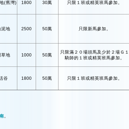
地(舊灣)
1800
30萬
只限１班或精英班馬參加。
山泥地
2500
50萬
只限新馬參加。
只限滿２０場頭馬及少於２場Ｇ
門草地
1000
50萬
騎師的１班或精英班馬參加。
活谷
1800
50萬
只限１班或精英班馬參加。
南
。