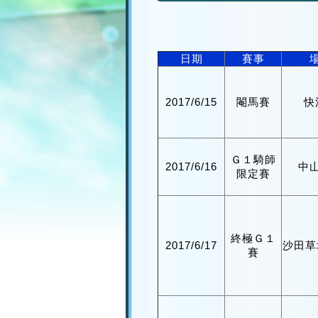
日期
賽事
2017/6/15
閹馬賽
快
Ｇ１騎師
2017/6/16
中
限定賽
終極Ｇ１
2017/6/17
沙田草
賽