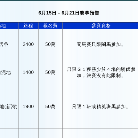
6月15日 - 6月21日賽事預告
場地
路程
報名費
參賽資格
活谷
2400
50萬
閹馬賽只限閹馬參加。
只限Ｇ１獲勝少於４場的騎師參
山泥地
1400
50萬
加，決賽沒有此限制。
地(新灣)
1900
50萬
只限１班或精英班馬參加。